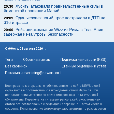
Хуситы атаковали правительственные силы в
20:30
йеменской провинции Мариб
Один человек погиб, трое пострадали в ДТП на
20:09
316-й трассе
Рейс авиакомпании Wizz из Рима в Тель-Авив
20:00
задержан из-за угрозы безопасности
Суббота, 08 августа 2026 г.
Теги
Обратная связь
Подписка на новости (RSS)
Без картинок
Данные редакции и устав
Реклама:
advertising@newsru.co.il
Все права на материалы, опубликованные на сайте NEWSru.co.il ,
охраняются в соответствии с законодательством Израиля. При
использовании материалов сайта гиперссылка на NEWSru.co.il
обязательна. Перепечатка интервью, репортажей, эксклюзивных
статей без согласования с редакцией запрещена – в том числе в
соцсетях. Использование фотоматериалов агентств не разрешается.