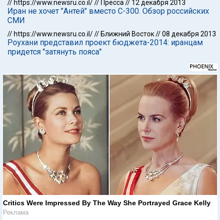
//
https://www.newsru.co.il/
//
Пресса
//
12 декабря 2013
Иран не хочет "Антей" вместо С-300. Обзор российских
СМИ
//
https://www.newsru.co.il/
//
Ближний Восток
//
08 декабря 2013
Роухани представил проект бюджета-2014: иранцам
придется "затянуть пояса"
Critics Were Impressed By The Way She Portrayed Grace Kelly
Реклама