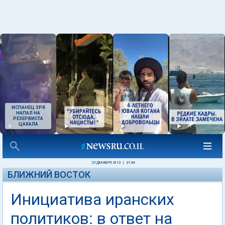
ИСПАНЕЦ ЗРЯ
НАПАЛ НА
РЕЗЕРВИСТА
ЦАХАЛА
25 ДЕКАБРЯ 2013
|
21:44
БЛИЖНИЙ ВОСТОК
Инициатива иранских
политиков: в ответ на