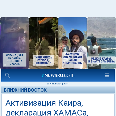
ИСПАНЕЦ ЗРЯ
НАПАЛ НА
РЕЗЕРВИСТА
ЦАХАЛА
28 АПРЕЛЯ 2024
|
17:10
БЛИЖНИЙ ВОСТОК
Активизация Каира,
декларация ХАМАСа,