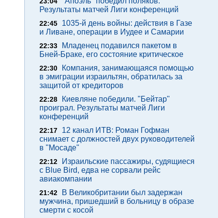
"Апоэль" победил поляков.
23:04
Результаты матчей Лиги конференций
1035-й день войны: действия в Газе
22:45
и Ливане, операции в Иудее и Самарии
Младенец подавился пакетом в
22:33
Бней-Браке, его состояние критическое
Компания, занимающаяся помощью
22:30
в эмиграции израильтян, обратилась за
защитой от кредиторов
Киевляне победили. "Бейтар"
22:28
проиграл. Результаты матчей Лиги
конференций
12 канал ИТВ: Роман Гофман
22:17
снимает с должностей двух руководителей
в "Мосаде"
Израильские пассажиры, судящиеся
22:12
с Blue Bird, едва не сорвали рейс
авиакомпании
В Великобритании был задержан
21:42
мужчина, пришедший в больницу в образе
смерти с косой