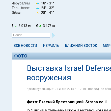
Иерусалим:
18° -
31°
Тель-Авив:
24° -
32°
Эйлат:
28° -
41°
$
3.013 ₪
€
3.478 ₪
ВСЕ НОВОСТИ
ИЗРАИЛЬ
БЛИЖНИЙ ВОСТОК
МИР
ФОТО
Выставка Israel Defen
вооружения
время публикации: 03 июня 2015 г., 17:10 | последнее обно
Фото: Евгений Брестовицкий. Strana.co.il
2-4 июня в тель-авивском выставочном цент