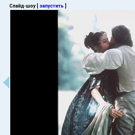
Слайд-шоу [
запустить
]