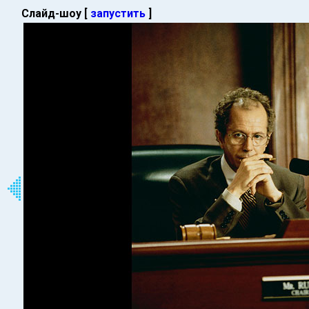
Слайд-шоу [
запустить
]