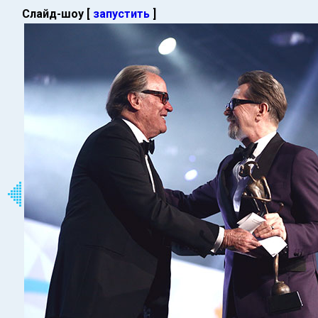
Слайд-шоу [
запустить
]