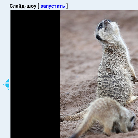
Слайд-шоу [
запустить
]