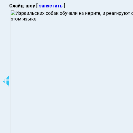
Слайд-шоу [
запустить
]