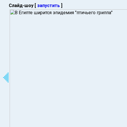
Слайд-шоу [
запустить
]