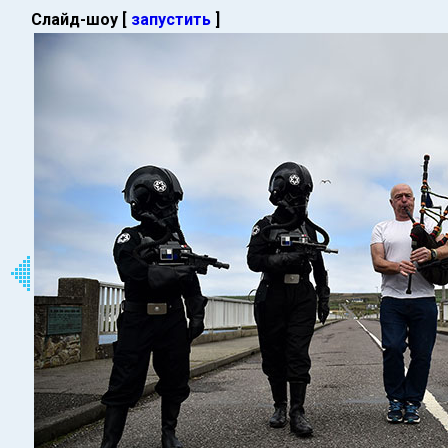
Слайд-шоу [
запустить
]