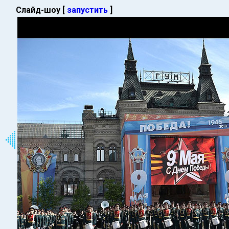
Слайд-шоу [
запустить
]