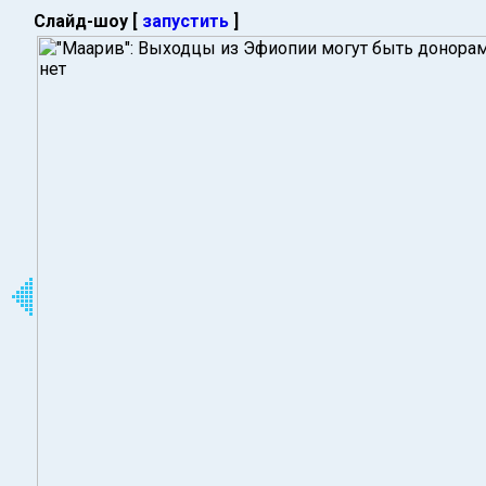
Слайд-шоу [
запустить
]