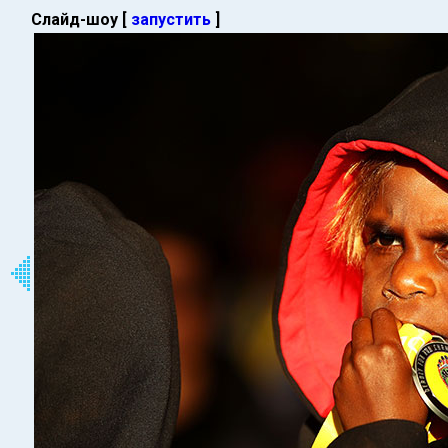
Слайд-шоу [
запустить
]