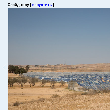
Слайд-шоу [
запустить
]