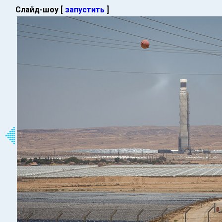
Слайд-шоу [
запустить
]