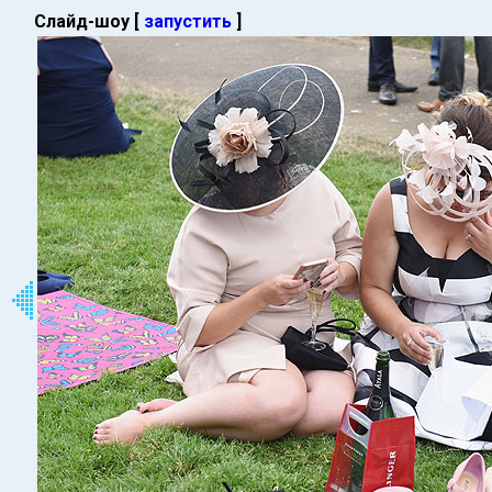
Слайд-шоу [
запустить
]