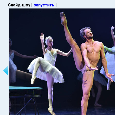
Слайд-шоу [
запустить
]