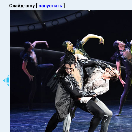
Слайд-шоу [
запустить
]