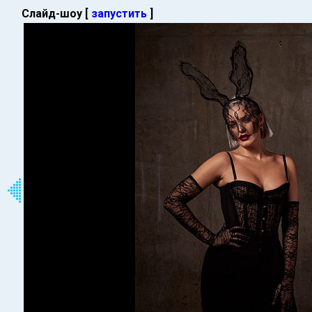
Слайд-шоу [
запустить
]