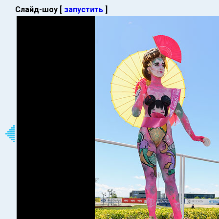
Слайд-шоу [
запустить
]