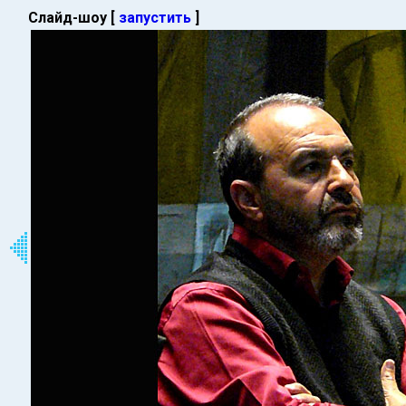
Слайд-шоу [
запустить
]