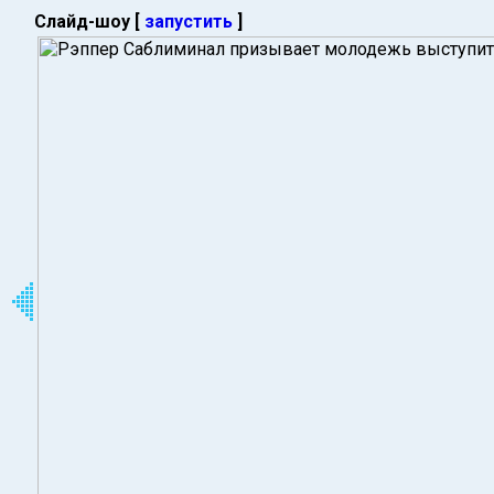
Слайд-шоу [
запустить
]