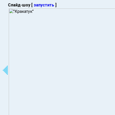
Слайд-шоу [
запустить
]