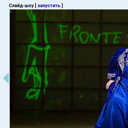
Слайд-шоу [
запустить
]