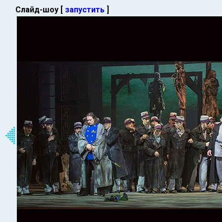
Слайд-шоу [
запустить
]