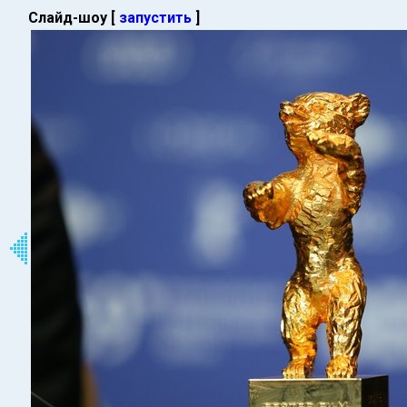
Слайд-шоу [
запустить
]