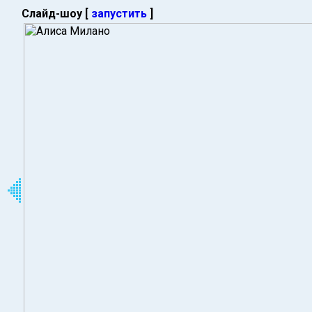
Слайд-шоу [
запустить
]