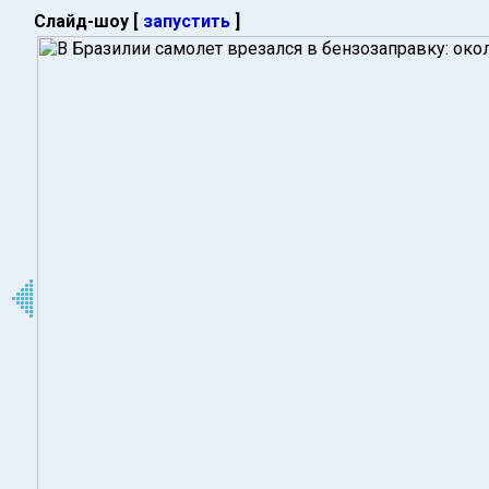
Слайд-шоу [
запустить
]