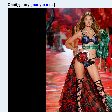
Слайд-шоу [
запустить
]