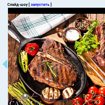
Слайд-шоу [
запустить
]