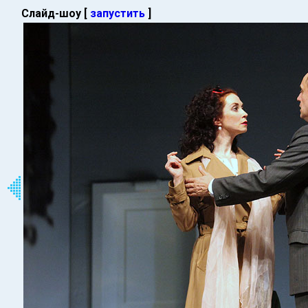
Слайд-шоу [
запустить
]