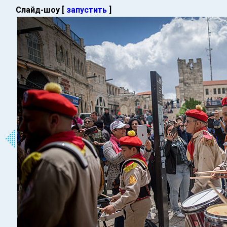
Слайд-шоу [
запустить
]