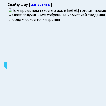
Слайд-шоу [
запустить
]