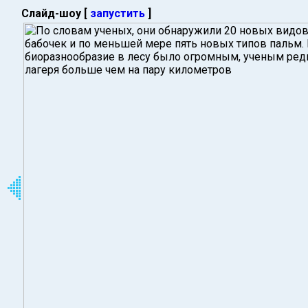
Слайд-шоу [
запустить
]