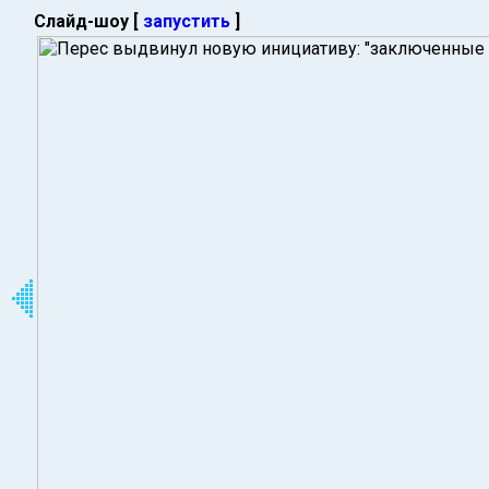
Слайд-шоу [
запустить
]