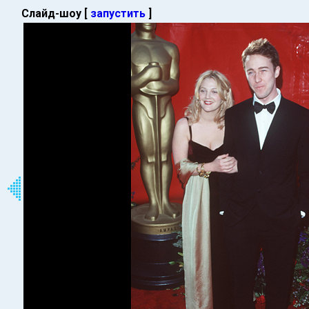
Слайд-шоу [
запустить
]