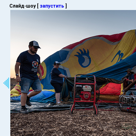
Слайд-шоу [
запустить
]