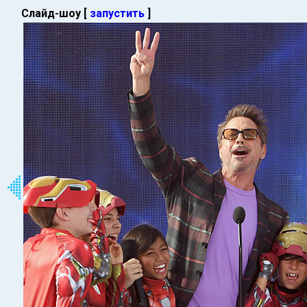
Слайд-шоу [
запустить
]