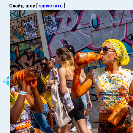
Слайд-шоу [
запустить
]