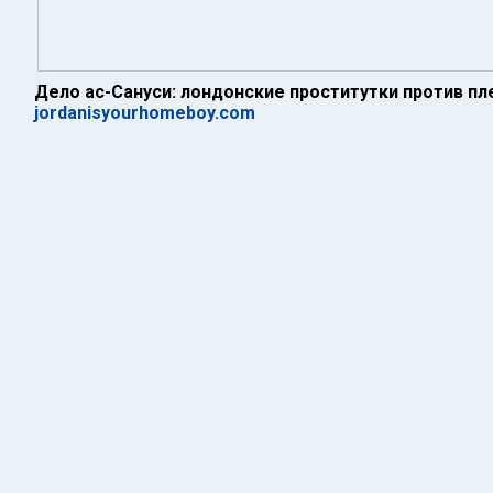
Дело ас-Сануси: лондонские проститутки против п
jordanisyourhomeboy.com