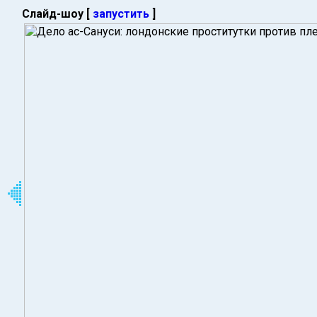
Слайд-шоу [
запустить
]