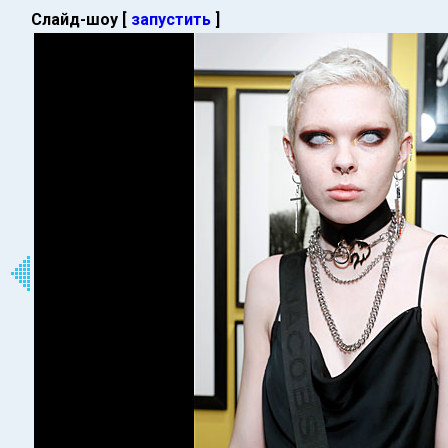
Слайд-шоу [
запустить
]