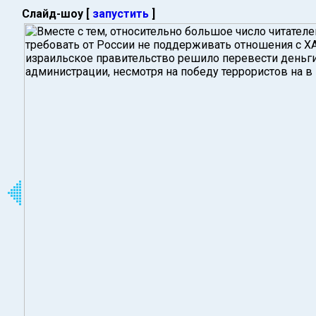
Слайд-шоу [
запустить
]