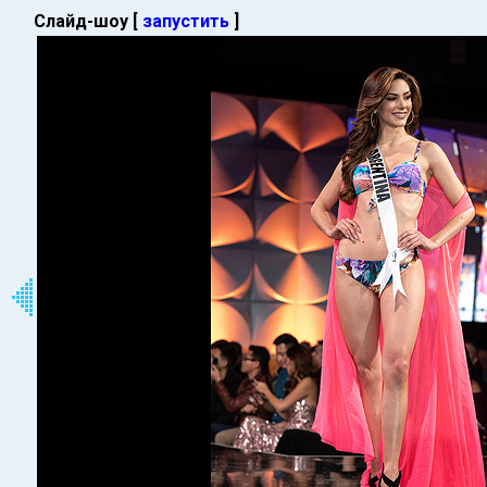
Слайд-шоу [
запустить
]