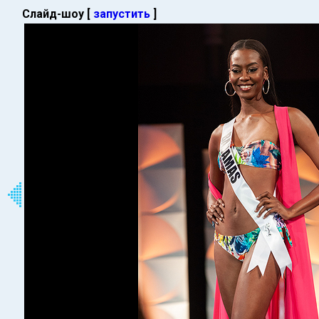
Слайд-шоу [
запустить
]