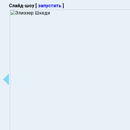
Слайд-шоу [
запустить
]