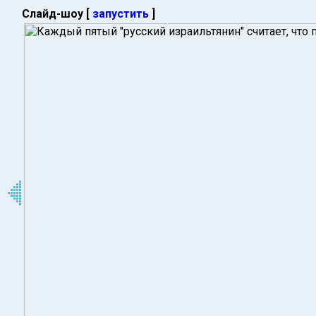
Слайд-шоу [
запустить
]