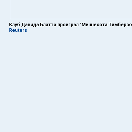
Клуб Дэвида Блатта проиграл "Миннесота Тимберв
Reuters