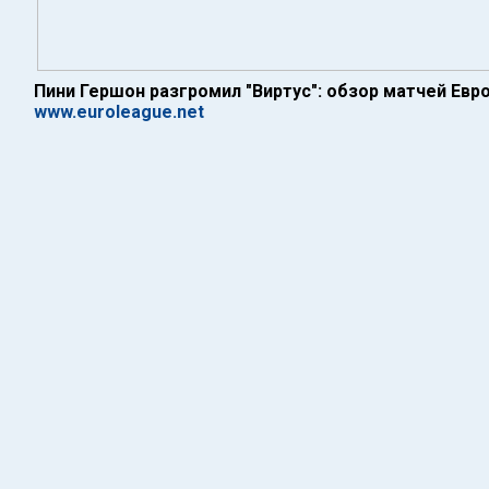
Пини Гершон разгромил "Виртус": обзор матчей Евр
www.euroleague.net