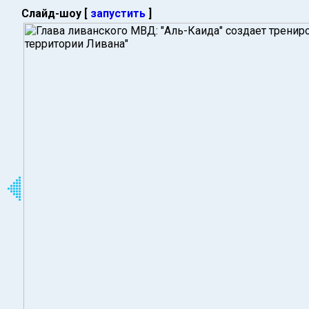
Слайд-шоу [
запустить
]