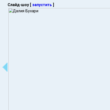
Слайд-шоу [
запустить
]